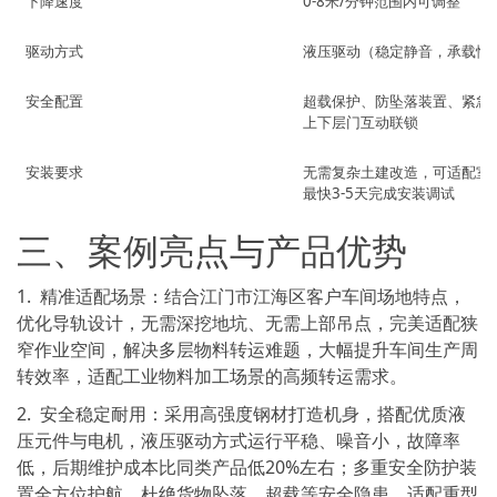
下降速度
0-8米/分钟范围内可调整
驱动方式
液压驱动（稳定静音，承载性
安全配置
超载保护、防坠落装置、紧急
上下层门互动联锁
安装要求
无需复杂土建改造，可适配室
最快3-5天完成安装调试
三、案例亮点与产品优势
1. 精准适配场景：结合江门市江海区客户车间场地特点，
优化导轨设计，无需深挖地坑、无需上部吊点，完美适配狭
窄作业空间，解决多层物料转运难题，大幅提升车间生产周
转效率，适配工业物料加工场景的高频转运需求。
2. 安全稳定耐用：采用高强度钢材打造机身，搭配优质液
压元件与电机，液压驱动方式运行平稳、噪音小，故障率
低，后期维护成本比同类产品低20%左右；多重安全防护装
置全方位护航，杜绝货物坠落、超载等安全隐患，适配重型