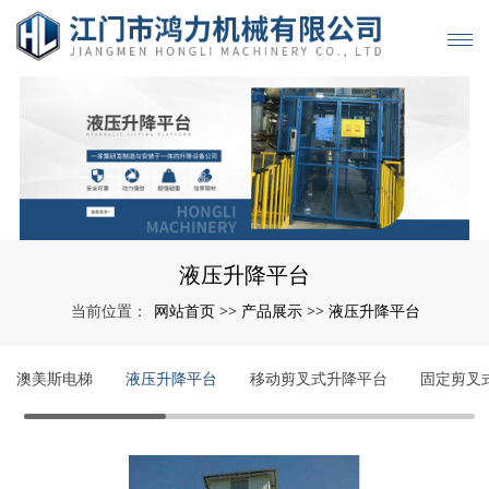
液压升降平台
网站首页
产品展示
液压升降平台
当前位置：
>>
>>
澳美斯电梯
液压升降平台
移动剪叉式升降平台
固定剪叉